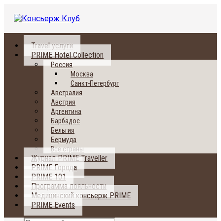
Travel услуги
PRIME Hotel Collection
Россия
Москва
Санкт-Петербург
Австралия
Австрия
Аргентина
Барбадос
Бельгия
Бермуда
Все страны
Журнал PRIME Traveller
PRIME Города
PRIME 101
Программа лояльности
Медицинский консьерж PRIME
PRIME Events