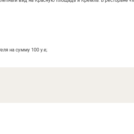
лепный вид на Красную площадь и Кремль. В ресторане «М
ля на сумму 100 у.е;