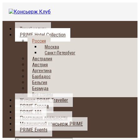
Travel услуги
PRIME Hotel Collection
Россия
Москва
Санкт-Петербург
Австралия
Австрия
Аргентина
Барбадос
Бельгия
Бермуда
Все страны
Журнал PRIME Traveller
PRIME Города
PRIME 101
Программа лояльности
Медицинский консьерж PRIME
PRIME Events